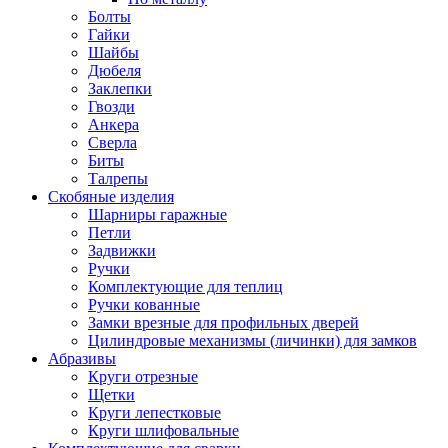
Болты
Гайки
Шайбы
Дюбеля
Заклепки
Гвозди
Анкера
Сверла
Биты
Талрепы
Скобяные изделия
Шарниры гаражные
Петли
Задвижки
Ручки
Комплектующие для теплиц
Ручки кованные
Замки врезные для профильных дверей
Цилиндровые механизмы (личинки) для замков
Абразивы
Круги отрезные
Щетки
Круги лепестковые
Круги шлифовальные