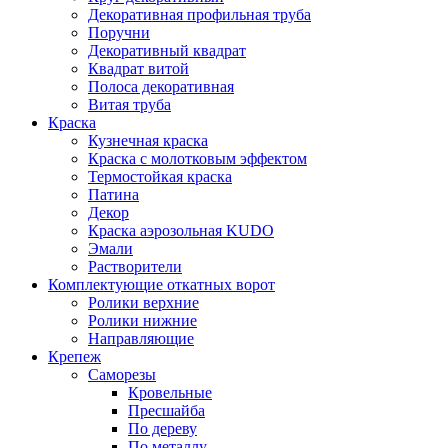
Декоративная профильная труба
Поручни
Декоративный квадрат
Квадрат витой
Полоса декоративная
Витая труба
Краска
Кузнечная краска
Краска с молотковым эффектом
Термостойкая краска
Патина
Декор
Краска аэрозольная KUDO
Эмали
Растворители
Комплектующие откатных ворот
Ролики верхние
Ролики нижние
Направляющие
Крепеж
Саморезы
Кровельные
Пресшайба
По дереву
По металлу