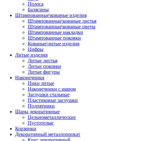
Полоса
Балясины
Штампованные\кованые изделия
Штампованные\кованые листья
Штампованные\кованые цветы
Штампованные накладки
Штампованные поковки
Кованые\литые изделия
Цифры
Литые изделия
Литые листья
Литые поковки
Литые фигуры
Наконечники
Пики литые
Наконечники с шаром
Заглушки стальные
Пластиковые заглушки
Подпятники
Шары декоративные
Цельнометаллические
Пустотелые
Корзинки
Декоративный металлопрокат
Круг декоративный