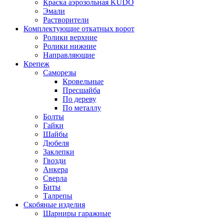
Краска аэрозольная KUDO
Эмали
Растворители
Комплектующие откатных ворот
Ролики верхние
Ролики нижние
Направляющие
Крепеж
Саморезы
Кровельные
Пресшайба
По дереву
По металлу
Болты
Гайки
Шайбы
Дюбеля
Заклепки
Гвозди
Анкера
Сверла
Биты
Талрепы
Скобяные изделия
Шарниры гаражные