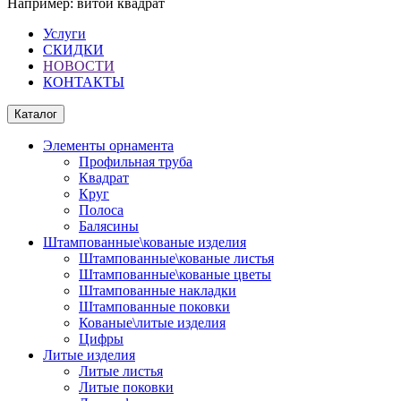
Например:
витой квадрат
Услуги
СКИДКИ
НОВОСТИ
КОНТАКТЫ
Каталог
Элементы орнамента
Профильная труба
Квадрат
Круг
Полоса
Балясины
Штампованные\кованые изделия
Штампованные\кованые листья
Штампованные\кованые цветы
Штампованные накладки
Штампованные поковки
Кованые\литые изделия
Цифры
Литые изделия
Литые листья
Литые поковки