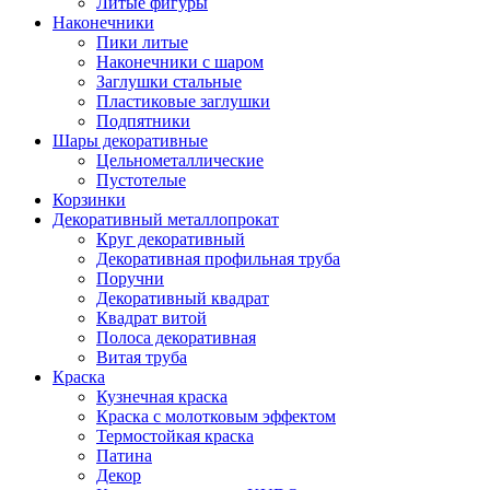
Литые фигуры
Наконечники
Пики литые
Наконечники с шаром
Заглушки стальные
Пластиковые заглушки
Подпятники
Шары декоративные
Цельнометаллические
Пустотелые
Корзинки
Декоративный металлопрокат
Круг декоративный
Декоративная профильная труба
Поручни
Декоративный квадрат
Квадрат витой
Полоса декоративная
Витая труба
Краска
Кузнечная краска
Краска с молотковым эффектом
Термостойкая краска
Патина
Декор