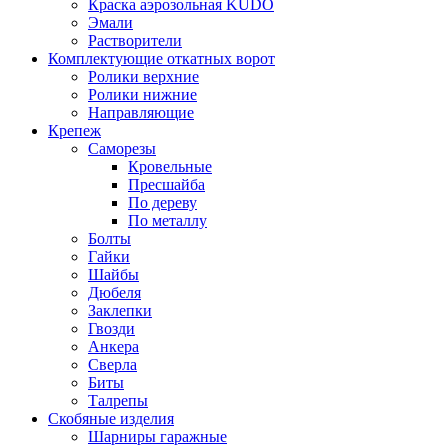
Краска аэрозольная KUDO
Эмали
Растворители
Комплектующие откатных ворот
Ролики верхние
Ролики нижние
Направляющие
Крепеж
Саморезы
Кровельные
Пресшайба
По дереву
По металлу
Болты
Гайки
Шайбы
Дюбеля
Заклепки
Гвозди
Анкера
Сверла
Биты
Талрепы
Скобяные изделия
Шарниры гаражные