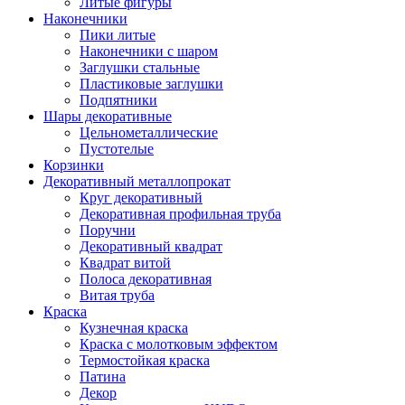
Литые фигуры
Наконечники
Пики литые
Наконечники с шаром
Заглушки стальные
Пластиковые заглушки
Подпятники
Шары декоративные
Цельнометаллические
Пустотелые
Корзинки
Декоративный металлопрокат
Круг декоративный
Декоративная профильная труба
Поручни
Декоративный квадрат
Квадрат витой
Полоса декоративная
Витая труба
Краска
Кузнечная краска
Краска с молотковым эффектом
Термостойкая краска
Патина
Декор