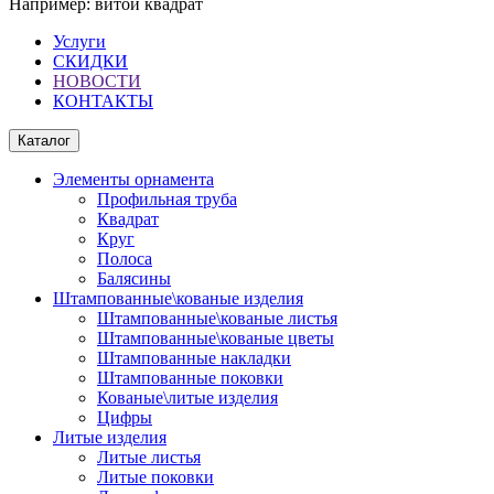
Например:
витой квадрат
Услуги
СКИДКИ
НОВОСТИ
КОНТАКТЫ
Каталог
Элементы орнамента
Профильная труба
Квадрат
Круг
Полоса
Балясины
Штампованные\кованые изделия
Штампованные\кованые листья
Штампованные\кованые цветы
Штампованные накладки
Штампованные поковки
Кованые\литые изделия
Цифры
Литые изделия
Литые листья
Литые поковки